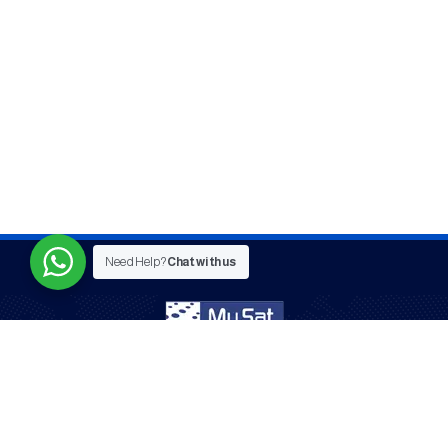
Need Help?
Chat with us
Serving communities in Australia for over 20 years –
entertainment with confidence and quality.